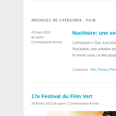
ARCHIVES DE CATÉGORIE :
FILM
Nucléaire: une so
26 mars 2022
de ajunn
sur
Commentaires fermés
L’émission « Doc à la Une
Nucléaire:
Nucléaire: une solution p
une
le revoir sous ce lien jusqu
solution
pour
la
Catégories :
Film
,
Presse
|
Per
planète?
17e Festival du Film Vert
sur
26 février 2022 de ajunn |
Commentaires fermés
17e
Festival