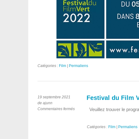
Catégories :
Film
|
Permaliens
Festival du Film 
19 septembre 2021
de ajunn
sur
Commentaires fermés
Veuillez trouver le progr
Festival
du
Film
Catégories :
Film
|
Permaliens
Vert
2021